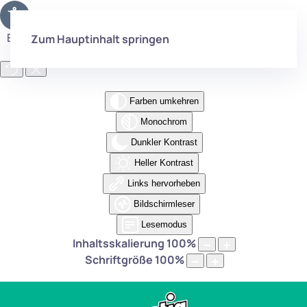
Eingabehilfen öffnen
Zum Hauptinhalt springen
Farben umkehren
Monochrom
Dunkler Kontrast
Heller Kontrast
Links hervorheben
Bildschirmleser
Lesemodus
Inhaltsskalierung
100
%
Schriftgröße
100
%