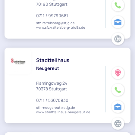
70190 Stuttgart
0711 / 99790681
sfz-raitelsberg@stjg.de
www.sfz-raitelsberg-trio9a.de
Stadtteilhaus
Neugereut
Flamingoweg 24
70378 Stuttgart
0711 / 53070930
sth-neugereut@stjg.de
www.stadtteilhaus-neugereut.de