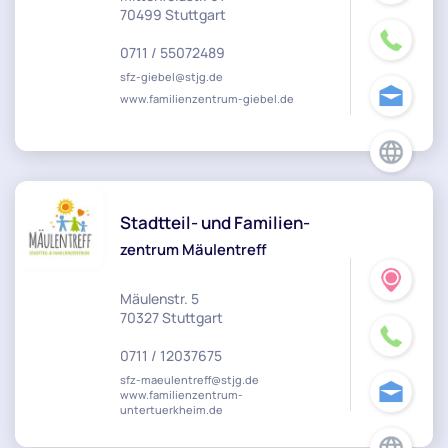
70499 Stuttgart
0711 / 55072489
sfz-giebel@stjg.de
www.familienzentrum-giebel.de
Stadtteil- und Familien-
zentrum Mäulentreff
Mäulenstr. 5
70327 Stuttgart
0711 / 12037675
sfz-maeulentreff@stjg.de
www.familienzentrum-
untertuerkheim.de