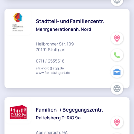
Stadtteil- und Familienzentr.
Mehrgenerationenh. Nord
Heilbronner Str. 109
70191 Stuttgart
0711 / 2535616
sfz-nord@stjg.de
www.faz-stuttgart.de
Familien- / Begegungszentr.
Raitelsberg T- RiO 9a
Abelsbergstr. 9A