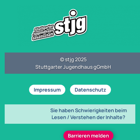
© stjg 2025
Stuttgarter Jugendhaus gGmbH
Impressum
Datenschutz
Sie haben Schwierigkeiten beim
Lesen / Verstehen der Inhalte?
Barrieren melden