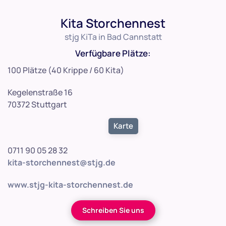
Kita Storchennest
stjg KiTa in Bad Cannstatt
Verfügbare Plätze:
100 Plätze (40 Krippe / 60 Kita)
Kegelenstraße 16
70372 Stuttgart
Karte
0711 90 05 28 32
kita-storchennest@stjg.de
www.stjg-kita-storchennest.de
Schreiben Sie uns