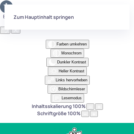
Eingabehilfen öffnen
Zum Hauptinhalt springen
Farben umkehren
Monochrom
Dunkler Kontrast
Heller Kontrast
Links hervorheben
Bildschirmleser
Lesemodus
Inhaltsskalierung
100
%
Schriftgröße
100
%