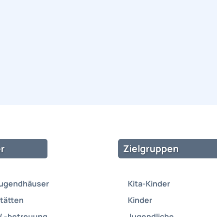
r
Zielgruppen
Jugendhäuser
Kita-Kinder
tätten
Kinder
/ -betreuung
Jugendliche