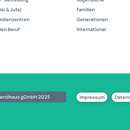
Aki & Jufa)
Familien
milienzentren
Generationen
den Beruf
International
ugendhaus gGmbH 2025
Impressum
Daten