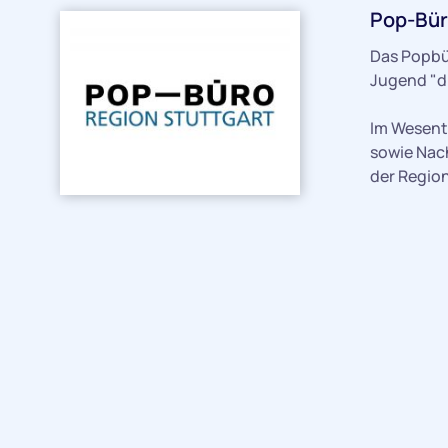
Pop-Bür
Das Popbür
Jugend "di
Im Wesent
sowie Nac
der Region