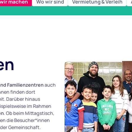
wir machen
Wo wir sind
Vermietung & Verleih
en
und Familienzentren
auch
innen finden dort
it. Darüber hinaus
eispielsweise im Rahmen
en
. Ob beim Mittagstisch,
den die Besucher*innen
 der Gemeinschaft.