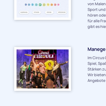
von Malen,
Sport und 
hören oder
für alle F
gibt es hi
Manege f
Im Circus
Spiel, Spa
Stärken zu
Wir bieten
Angebote 