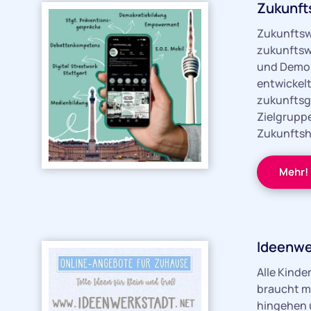
Zukunft
Zukunftswe
zukunftsw
und Demok
entwickelt
zukunftsg
Zielgruppe
Zukunftsh
Mehr!
Ideenwe
Alle Kinde
braucht m
hingehen u