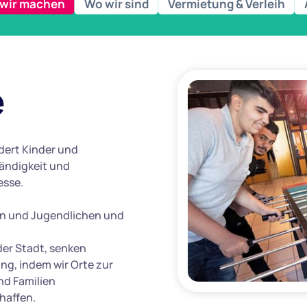
wir machen
Wo wir sind
Vermietung & Verleih
e
dert Kinder und
ändigkeit und
esse.
ern und Jugendlichen und
der Stadt, senken
ng, indem wir Orte zur
nd Familien
chaffen.