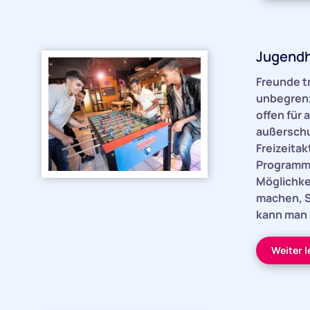
Jugendh
Freunde tr
unbegrenz
offen für 
außerschu
Freizeita
Programm 
Möglichke
machen, S
kann man 
Weiter 