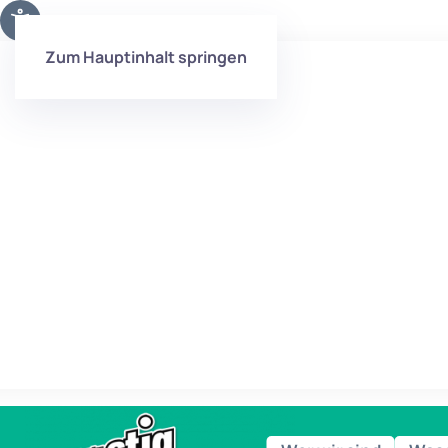
Zum Hauptinhalt springen
Das Kind im Fokus – Ganztagsbildung in Zeit
des Wandels
Mit der knapp 70-seitigen, lebendig
geschriebenen Veröffentlichung werben wir f
die zahlreichen Stärken und die hohe Qualitä