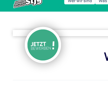
Wer wir sind
Was 
der Lebenswelt Ganztag an Stuttgarter
Grundschulen.
Jetzt Broschüre l