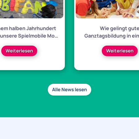
inem halben Jahrhundert
Wie gelingt gut
 unsere Spielmobile Mo…
Ganztagsbildung in ein
stetig verän…
Weiterlesen
Weiterlesen
Alle News lesen