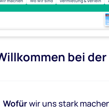
wir machen
Wo wir sind
Vermietung & Verleih
esen
Willkommen bei der
Wofür
wir uns stark mache