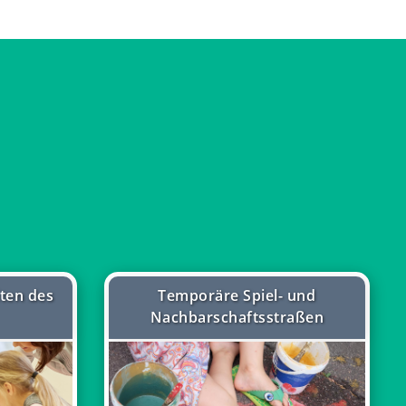
iten des
Temporäre Spiel- und
Nachbarschaftsstraßen