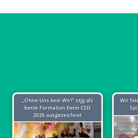
„Ohne Uns kein Wir!" stjg als
Wir fe
beste Formation beim CSD
Spi
2026 ausgezeichnet