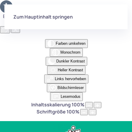
Eingabehilfen öffnen
Zum Hauptinhalt springen
Farben umkehren
Monochrom
Dunkler Kontrast
Heller Kontrast
Links hervorheben
Bildschirmleser
Lesemodus
Inhaltsskalierung
100
%
Schriftgröße
100
%