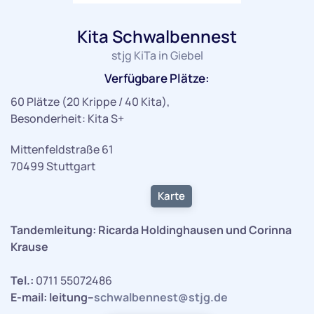
Kita Schwalbennest
stjg KiTa in Giebel
Verfügbare Plätze:
60 Plätze (20 Krippe / 40 Kita),
Besonderheit: Kita S+
Mittenfeldstraße 61
70499 Stuttgart
Karte
Tandemleitung: Ricarda Holdinghausen und Corinna
Krause
Tel.:
0711 55072486
E-mail: leitung–
schwalbennest@stjg.de