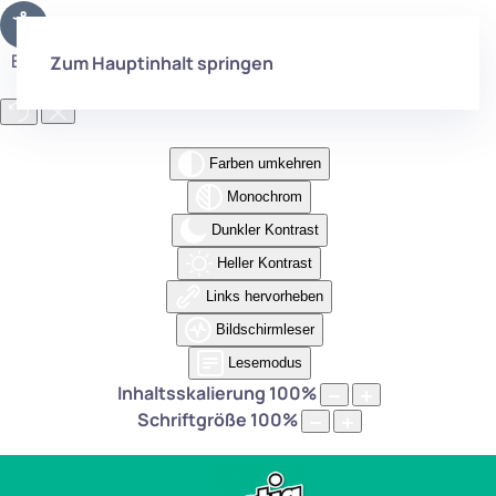
Eingabehilfen öffnen
Zum Hauptinhalt springen
Farben umkehren
Monochrom
Dunkler Kontrast
Heller Kontrast
Links hervorheben
Bildschirmleser
Lesemodus
Inhaltsskalierung
100
%
Schriftgröße
100
%