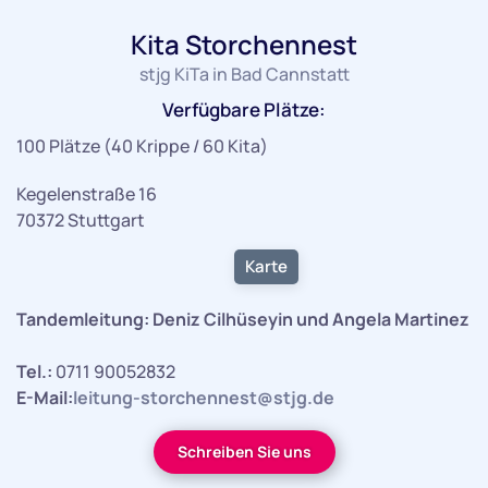
Kita Storchennest
stjg KiTa in Bad Cannstatt
Verfügbare Plätze:
100 Plätze (40 Krippe / 60 Kita)
Kegelenstraße 16
70372 Stuttgart
Karte
Tandemleitung: Deniz Cilhüseyin und Angela Martinez
Tel.:
0711 90052832
E-Mail:
leitung-storchennest@stjg.de
Schreiben Sie uns