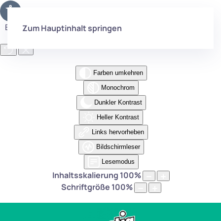
Eingabehilfen öffnen
Zum Hauptinhalt springen
Farben umkehren
Monochrom
Dunkler Kontrast
Heller Kontrast
Links hervorheben
Bildschirmleser
Lesemodus
Inhaltsskalierung
100
%
Schriftgröße
100
%