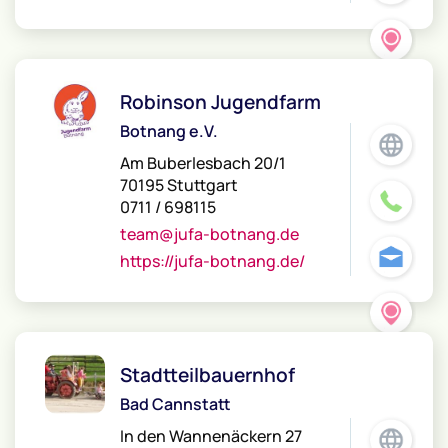
Robinson Jugendfarm
Botnang e.V.
Am Buberlesbach 20/1
70195 Stuttgart
0711 / 698115
team@jufa-botnang.de
https://jufa-botnang.de/
Stadtteilbauernhof
Bad Cannstatt
In den Wannenäckern 27