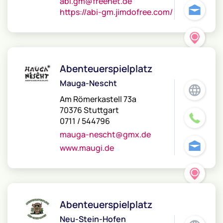
abi.gm@freenet.de
https://abi-gm.jimdofree.com/
Abenteuerspielplatz
Mauga-Nescht
Am Römerkastell 73a
70376 Stuttgart
0711 / 544796
mauga-nescht@gmx.de
www.maugi.de
Abenteuerspielplatz
Neu-Stein-Hofen