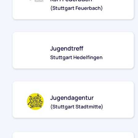
(Stuttgart Feuerbach)
kjh-feuerbach@stjg.de
Jugendtreff
Stuttgart Hedelfingen
kjh-wangen@stjg.de
Jugendagentur
(Stuttgart Stadtmitte)
jugendagentur-