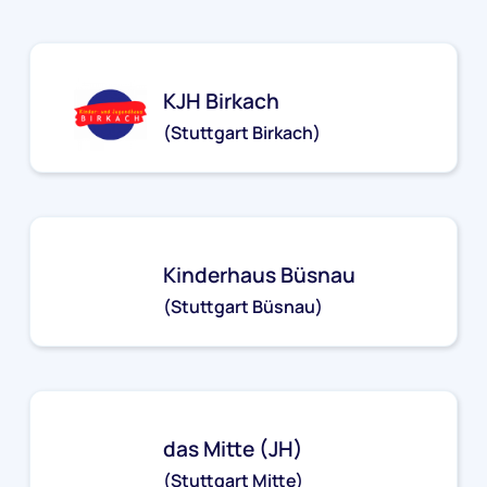
KJH Birkach
(Stuttgart Birkach)
kjh-birkach@stjg.de
Kinderhaus Büsnau
(Stuttgart Büsnau)
kh-buesnau@stjg.de
das Mitte (JH)
(Stuttgart Mitte)