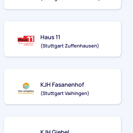
kjh-untertuerkheim@stjg.de
Haus 11
(Stuttgart Zuffenhausen)
kjh-zuffenhausen@stjg.de
KJH Fasanenhof
(Stuttgart Vaihingen)
kjh-fasanenhof@stjg.de
KJH Giebel