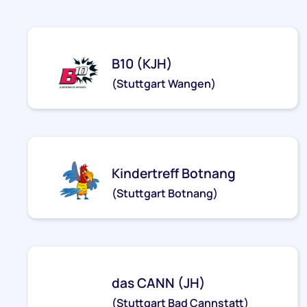
B10 (KJH)
(Stuttgart Wangen)
kjh-wangen@stjg.de
Kindertreff Botnang
(Stuttgart Botnang)
kt-botnang@stjg.de
das CANN (JH)
(Stuttgart Bad Cannstatt)