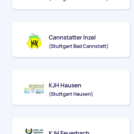
jh-dascann@stjg.de
Cannstatter Inzel
(Stuttgart Bad Cannstatt)
cannstatter-inzel@stjg.de
KJH Hausen
(Stuttgart Hausen)
kjh-hausen@stjg.de
KJH Feuerbach