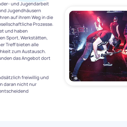
inder- und Jugendarbeit
- und Jugendhäusern
hren auf ihrem Weg in die
sellschaftliche Prozesse.
tet und haben
n Sport, Werkstätten,
 Treff bieten alle
chkeit zum Austausch.
runden das Angebot dort
sätzlich freiwillig und
n daran nicht nur
 entscheidend