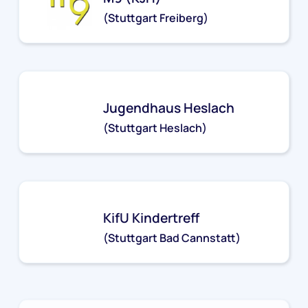
(Stuttgart Freiberg)
kjh-freiberg@stjg.de
Jugendhaus Heslach
(Stuttgart Heslach)
jh-heslach@stjg.de
KifU Kindertreff
(Stuttgart Bad Cannstatt)
kifu@stjg.de