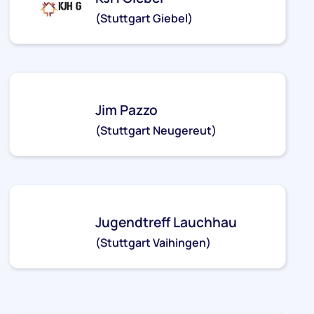
(Stuttgart Giebel)
kjh-giebel@stjg.de
Jim Pazzo
(Stuttgart Neugereut)
kjh-neugereut@stjg.de
Jugendtreff Lauchhau
(Stuttgart Vaihingen)
jt-lauchhau@stjg.de