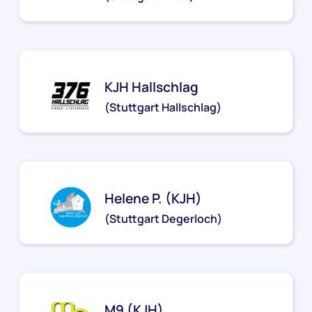
jh-mitte@stjg.de
KJH Hallschlag
(Stuttgart Hallschlag)
kjh-hallschlag@stjg.de
Helene P. (KJH)
(Stuttgart Degerloch)
kjh-degerloch@stjg.de
M9 (KJH)