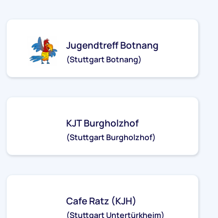
Jugendtreff Botnang
(Stuttgart Botnang)
jt-botnang@stjg.de
KJT Burgholzhof
(Stuttgart Burgholzhof)
kjt-burgholzhof@stjg.de
Cafe Ratz (KJH)
(Stuttgart Untertürkheim)