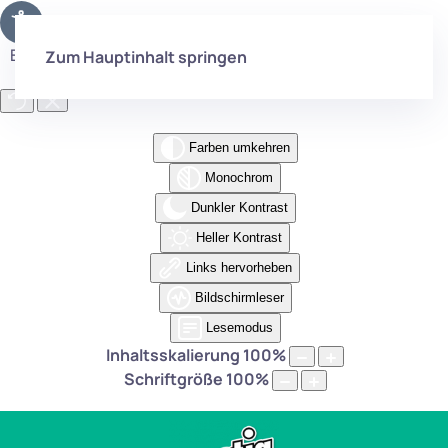
Eingabehilfen öffnen
Zum Hauptinhalt springen
Farben umkehren
Monochrom
Dunkler Kontrast
Heller Kontrast
Links hervorheben
Bildschirmleser
Lesemodus
Inhaltsskalierung
100
%
Schriftgröße
100
%