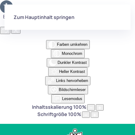
Eingabehilfen öffnen
Zum Hauptinhalt springen
Farben umkehren
Monochrom
Dunkler Kontrast
Heller Kontrast
Links hervorheben
Bildschirmleser
Lesemodus
Inhaltsskalierung
100
%
Schriftgröße
100
%