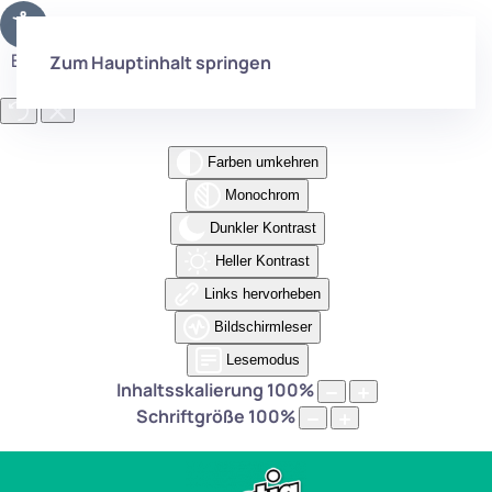
Eingabehilfen öffnen
Zum Hauptinhalt springen
Farben umkehren
Monochrom
Dunkler Kontrast
Heller Kontrast
Links hervorheben
Bildschirmleser
Lesemodus
Inhaltsskalierung
100
%
Schriftgröße
100
%