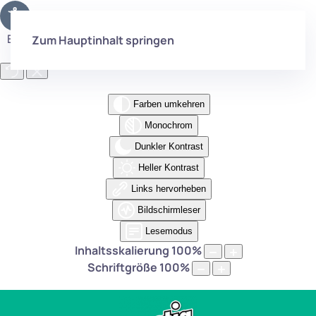
Eingabehilfen öffnen
Zum Hauptinhalt springen
Farben umkehren
Monochrom
Dunkler Kontrast
Heller Kontrast
Links hervorheben
Bildschirmleser
Lesemodus
Inhaltsskalierung
100
%
Schriftgröße
100
%