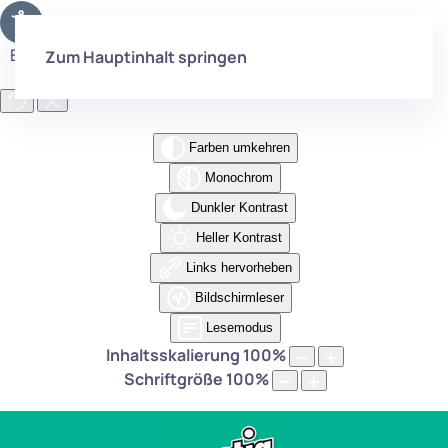
Eingabehilfen öffnen
Zum Hauptinhalt springen
Farben umkehren
Monochrom
Dunkler Kontrast
Heller Kontrast
Links hervorheben
Bildschirmleser
Lesemodus
Inhaltsskalierung
100
%
Schriftgröße
100
%