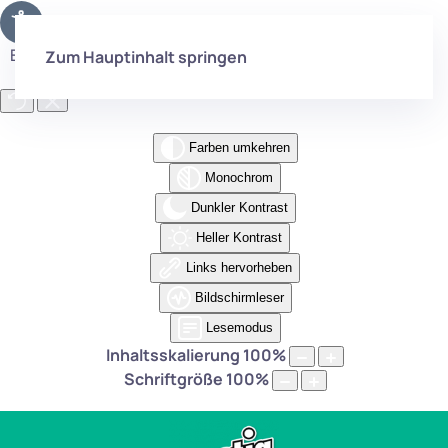
Eingabehilfen öffnen
Zum Hauptinhalt springen
Farben umkehren
Monochrom
Dunkler Kontrast
Heller Kontrast
Links hervorheben
Bildschirmleser
Lesemodus
Inhaltsskalierung
100
%
Schriftgröße
100
%