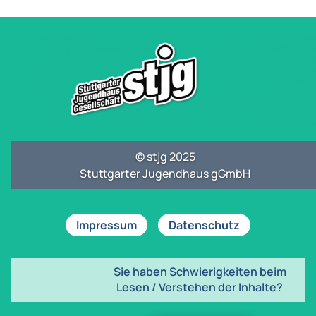
© stjg 2025
Stuttgarter Jugendhaus gGmbH
Impressum
Datenschutz
Sie haben Schwierigkeiten beim
Lesen / Verstehen der Inhalte?