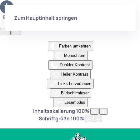
Eingabehilfen öffnen
Zum Hauptinhalt springen
Farben umkehren
Monochrom
Dunkler Kontrast
Heller Kontrast
Links hervorheben
Bildschirmleser
Lesemodus
Inhaltsskalierung
100
%
Schriftgröße
100
%