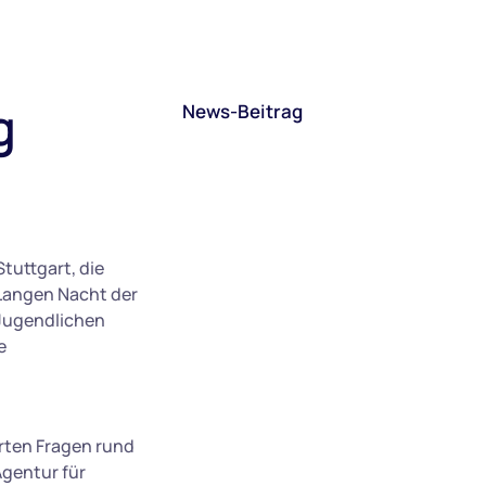
g
News-Beitrag
tuttgart, die
Langen Nacht der
 Jugendlichen
e
rten Fragen rund
Agentur für