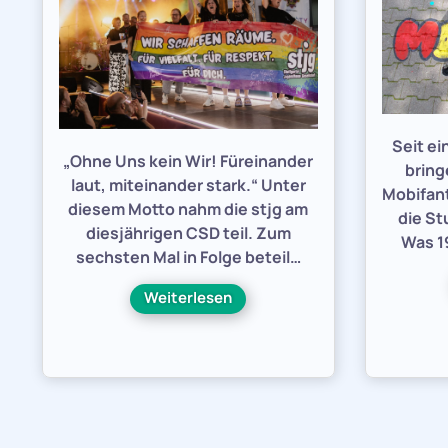
Seit e
„Ohne Uns kein Wir! Füreinander
bring
laut, miteinander stark.“ Unter
Mobifant
diesem Motto nahm die stjg am
die St
diesjährigen CSD teil. Zum
Was 19
sechsten Mal in Folge beteil…
Weiterlesen