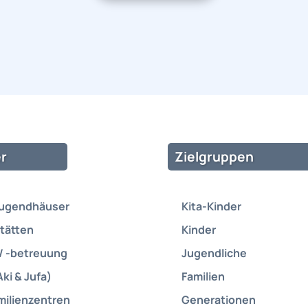
r
Zielgruppen
Jugendhäuser
Kita-Kinder
tätten
Kinder
/ -betreuung
Jugendliche
Aki & Jufa)
Familien
milienzentren
Generationen