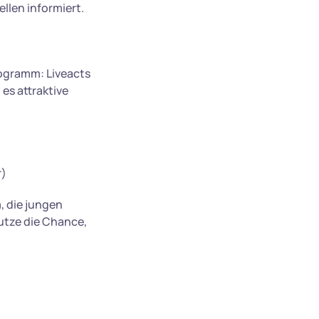
llen informiert.
ogramm: Liveacts
es attraktive
r)
, die jungen
nutze die Chance,