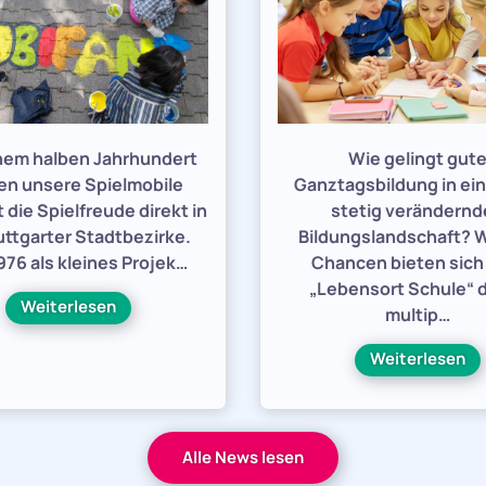
inem halben Jahrhundert
Wie gelingt gut
en unsere Spielmobile
Ganztagsbildung in ein
 die Spielfreude direkt in
stetig verändern
uttgarter Stadtbezirke.
Bildungslandschaft? 
76 als kleines Projek…
Chancen bieten sic
„Lebensort Schule“ 
Weiterlesen
multip…
Weiterlesen
Alle News lesen