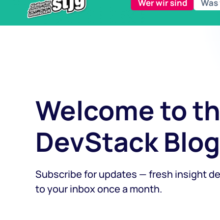
Wer wir sind
Was 
Welcome to t
DevStack Blog
Subscribe for updates — fresh insight de
to your inbox once a month.