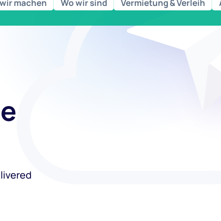
wir machen
Wo wir sind
Vermietung & Verleih
he
livered