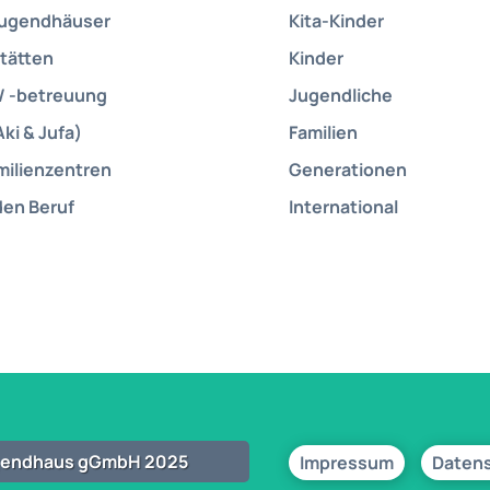
Jugendhäuser
Kita-Kinder
tätten
Kinder
/ -betreuung
Jugendliche
Aki & Jufa)
Familien
milienzentren
Generationen
den Beruf
International
ugendhaus gGmbH 2025
Impressum
Daten