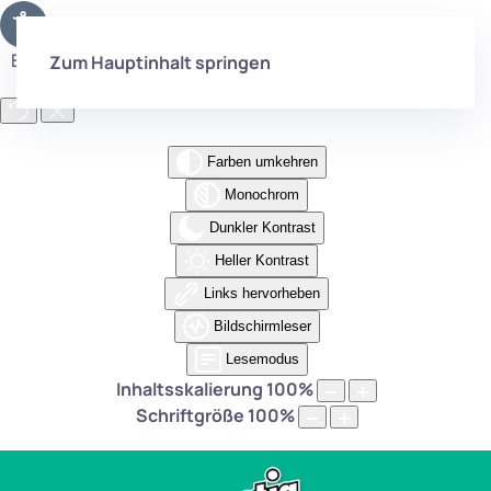
Eingabehilfen öffnen
Zum Hauptinhalt springen
Farben umkehren
Monochrom
Dunkler Kontrast
Heller Kontrast
Links hervorheben
Bildschirmleser
Lesemodus
Inhaltsskalierung
100
%
Schriftgröße
100
%