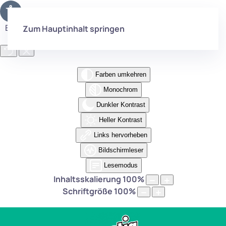
Eingabehilfen öffnen
Zum Hauptinhalt springen
Farben umkehren
Monochrom
Dunkler Kontrast
Heller Kontrast
Links hervorheben
Bildschirmleser
Lesemodus
Inhaltsskalierung
100
%
Schriftgröße
100
%