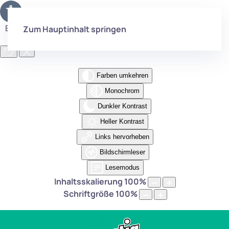
Eingabehilfen öffnen
Zum Hauptinhalt springen
Farben umkehren
Monochrom
Dunkler Kontrast
Heller Kontrast
Links hervorheben
Bildschirmleser
Lesemodus
Inhaltsskalierung
100
%
Schriftgröße
100
%