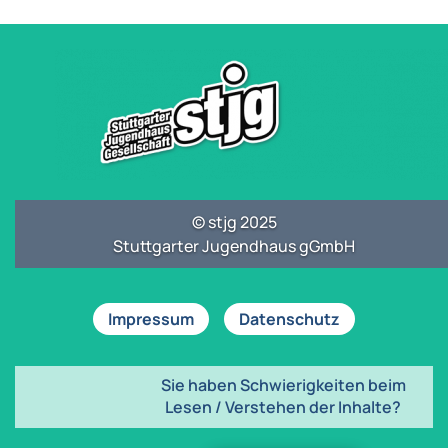
© stjg 2025
Stuttgarter Jugendhaus gGmbH
Impressum
Datenschutz
Sie haben Schwierigkeiten beim
Lesen / Verstehen der Inhalte?