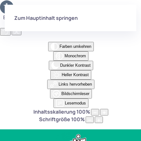
Eingabehilfen öffnen
Zum Hauptinhalt springen
Farben umkehren
Monochrom
Dunkler Kontrast
Heller Kontrast
Links hervorheben
Bildschirmleser
Lesemodus
Inhaltsskalierung
100
%
Schriftgröße
100
%