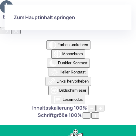
Eingabehilfen öffnen
Zum Hauptinhalt springen
Farben umkehren
Monochrom
Dunkler Kontrast
Heller Kontrast
Links hervorheben
Bildschirmleser
Lesemodus
Inhaltsskalierung
100
%
Schriftgröße
100
%