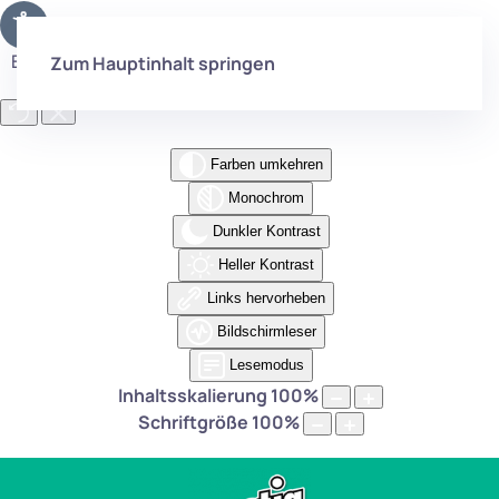
Eingabehilfen öffnen
Zum Hauptinhalt springen
Farben umkehren
Monochrom
Dunkler Kontrast
Heller Kontrast
Links hervorheben
Bildschirmleser
Lesemodus
Inhaltsskalierung
100
%
Schriftgröße
100
%