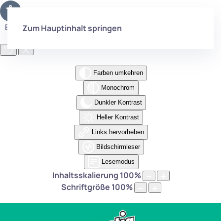
Eingabehilfen öffnen
Zum Hauptinhalt springen
Farben umkehren
Monochrom
Dunkler Kontrast
Heller Kontrast
Links hervorheben
Bildschirmleser
Lesemodus
Inhaltsskalierung
100
%
Schriftgröße
100
%