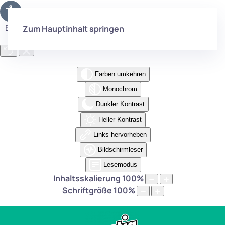
Eingabehilfen öffnen
Zum Hauptinhalt springen
Farben umkehren
Monochrom
Dunkler Kontrast
Heller Kontrast
Links hervorheben
Bildschirmleser
Lesemodus
Inhaltsskalierung
100
%
Schriftgröße
100
%