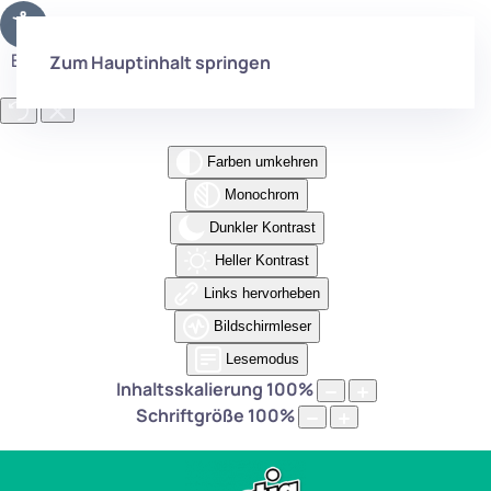
Eingabehilfen öffnen
Zum Hauptinhalt springen
Farben umkehren
Monochrom
Dunkler Kontrast
Heller Kontrast
Links hervorheben
Bildschirmleser
Lesemodus
Inhaltsskalierung
100
%
Schriftgröße
100
%