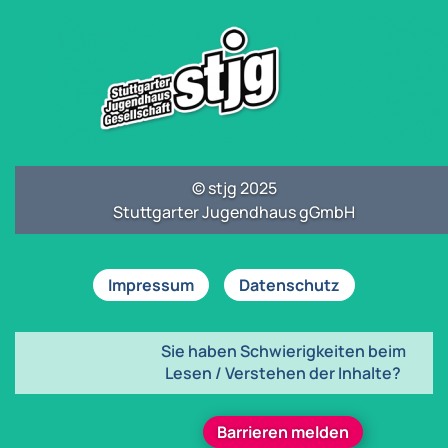
© stjg 2025
Stuttgarter Jugendhaus gGmbH
Impressum
Datenschutz
Sie haben Schwierigkeiten beim
Lesen / Verstehen der Inhalte?
Barrieren melden