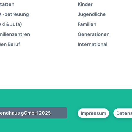
tätten
Kinder
/ -betreuung
Jugendliche
Aki & Jufa)
Familien
milienzentren
Generationen
den Beruf
International
ugendhaus gGmbH 2025
Impressum
Daten