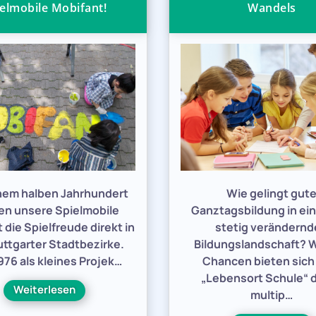
elmobile Mobifant!
Wandels
inem halben Jahrhundert
Wie gelingt gut
en unsere Spielmobile
Ganztagsbildung in ein
 die Spielfreude direkt in
stetig verändern
uttgarter Stadtbezirke.
Bildungslandschaft? 
76 als kleines Projek…
Chancen bieten sic
„Lebensort Schule“ 
Weiterlesen
multip…