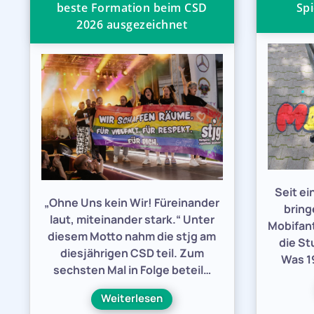
beste Formation beim CSD
Spi
2026 ausgezeichnet
Seit e
„Ohne Uns kein Wir! Füreinander
bring
laut, miteinander stark.“ Unter
Mobifant
diesem Motto nahm die stjg am
die St
diesjährigen CSD teil. Zum
Was 19
sechsten Mal in Folge beteil…
Weiterlesen