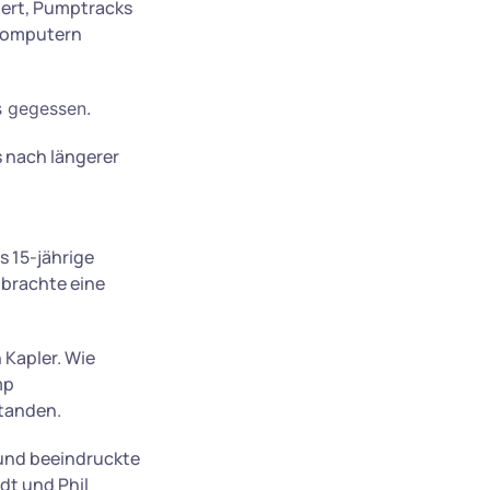
iert, Pumptracks
 Computern
s gegessen.
 nach längerer
 15-jährige
 brachte eine
 Kapler. Wie
mp
standen.
und beeindruckte
dt und Phil