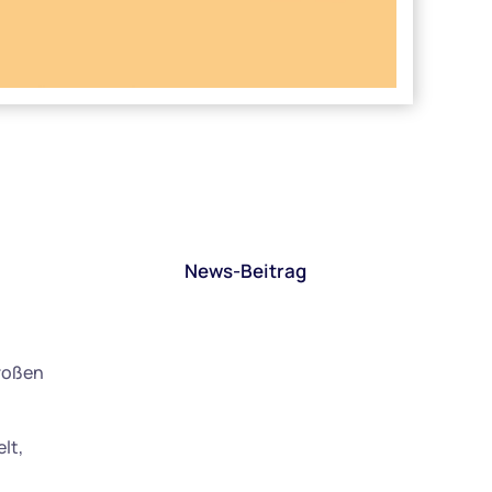
News-Beitrag
großen
lt,