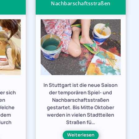
Nachbarschaftsstraßen
e
In Stuttgart ist die neue Saison
er sich
der temporären Spiel- und
den
Nachbarschaftsstraßen
Welche
gestartet. Bis Mitte Oktober
h dem
werden in vielen Stadtteilen
durch
Straßen fü…
Weiterlesen