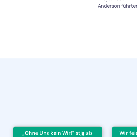
Anderson führte
„Ohne Uns kein Wir!" stjg als
Wir fe