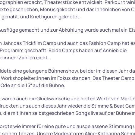
graphien erdacht, Theaterstücke entwickelt, Parkour train
exte geschrieben, Menüs gekocht und das Innenleben von
r genäht, und Knetfiguren geknetet.
Ausflüge gemacht und zur Abkühlung wurde auch mal
ein Ei
m Jahr das Trickfilm Camp und auch das Fashion Camp hat es
 Programm geschafft. Beide Camps haben auf Anhieb die
r:innen-Zahl erreicht.
dete eine gelungene Bühnenshow, bei der im diesen Jahr das
e Workshopleiter:innen im Fokus standen. Das Theater Camp
“Ode an die 15“ auf die Bühne.
 waren auch die Glückwünsche und netten Worte von Martin
druckten uns auch dieses Jahr wieder die Stimme & Beat Ca
 die mit ihren selbstgeschrieben Songs live auf der Bühne 
rgte wie immer für eine gute und ausgelassene Stimmung 
it seinen Tänzen. Unsere Moderatoren Alice-Katharina Schmi