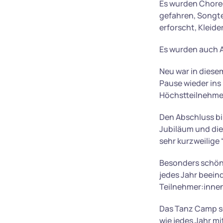
Es wurden Choreo
gefahren, Songt
erforscht, Kleide
Es wurden auch 
Neu war in diese
Pause wieder ins
Höchstteilnehme
Den Abschluss bil
Jubiläum und di
sehr kurzweilige 
Besonders schön
jedes Jahr beein
Teilnehmer:innen,
Das Tanz Camp so
wie jedes Jahr m