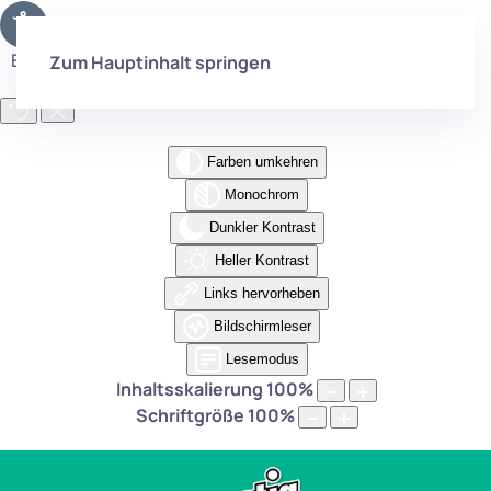
Eingabehilfen öffnen
Zum Hauptinhalt springen
Farben umkehren
Monochrom
Dunkler Kontrast
Heller Kontrast
Links hervorheben
Bildschirmleser
Lesemodus
Inhaltsskalierung
100
%
Schriftgröße
100
%