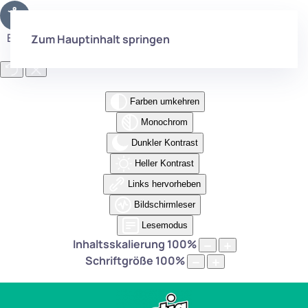
Eingabehilfen öffnen
Zum Hauptinhalt springen
Farben umkehren
Monochrom
Dunkler Kontrast
Heller Kontrast
Links hervorheben
Bildschirmleser
Lesemodus
Inhaltsskalierung
100
%
Schriftgröße
100
%