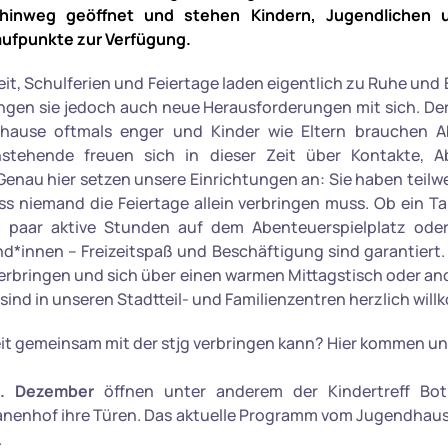
hinweg geöffnet und stehen Kindern, Jugendlichen u
aufpunkte zur Verfügung.
it, Schulferien und Feiertage laden eigentlich zu Ruhe und E
ringen sie jedoch auch neue Herausforderungen mit sich. Der
zuhause oftmals enger und Kinder wie Eltern brauchen 
instehende freuen sich in dieser Zeit über Kontakte,
Genau hier setzen unsere Einrichtungen an: Sie haben teilw
ss niemand die Feiertage allein verbringen muss. Ob ein 
 paar aktive Stunden auf dem Abenteuerspielplatz oder 
nd*innen – Freizeitspaß und Beschäftigung sind garantiert. A
 verbringen und sich über einen warmen Mittagstisch oder 
 sind in unseren Stadtteil- und Familienzentren herzlich wil
it gemeinsam mit der stjg verbringen kann? Hier kommen un
. Dezember
öffnen unter anderem der Kindertreff Bo
nenhof ihre Türen. Das aktuelle Programm vom Jugendhaus
.