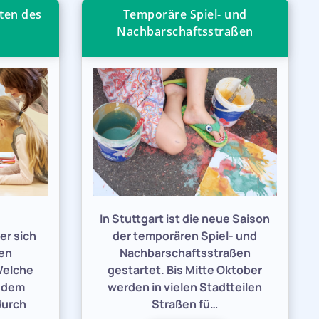
ten des
Temporäre Spiel- und
Nachbarschaftsstraßen
e
In Stuttgart ist die neue Saison
er sich
der temporären Spiel- und
den
Nachbarschaftsstraßen
Welche
gestartet. Bis Mitte Oktober
h dem
werden in vielen Stadtteilen
durch
Straßen fü…