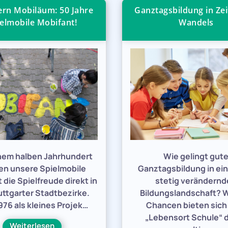
iern Mobiläum: 50 Jahre
Ganztagsbildung in Zei
elmobile Mobifant!
Wandels
inem halben Jahrhundert
Wie gelingt gut
en unsere Spielmobile
Ganztagsbildung in ein
 die Spielfreude direkt in
stetig verändern
uttgarter Stadtbezirke.
Bildungslandschaft? 
76 als kleines Projek…
Chancen bieten sic
„Lebensort Schule“ 
Weiterlesen