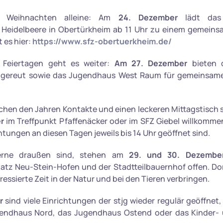
t Weihnachten alleine: Am
24. Dezember
lädt das
 Heidelbeere in Obertürkheim ab 11 Uhr zu einem gemeins
t es hier:
https://www.sfz-obertuerkheim.de/
Feiertagen geht es weiter:
Am 27. Dezember
bieten 
gereut sowie das Jugendhaus West Raum für gemeinsame 
schen den Jahren Kontakte und einen leckeren Mittagstisch 
r
im Treffpunkt Pfaffenäcker oder im SFZ Giebel willkommen
htungen an diesen Tagen jeweils bis 14 Uhr geöffnet sind.
gerne draußen sind, stehen am
29. und 30. Dezembe
atz Neu-Stein-Hofen und der Stadtteilbauernhof offen. Do
ressierte Zeit in der Natur und bei den Tieren verbringen.
r
sind viele Einrichtungen der stjg wieder regulär geöffnet,
gendhaus Nord, das Jugendhaus Ostend oder das Kinder-