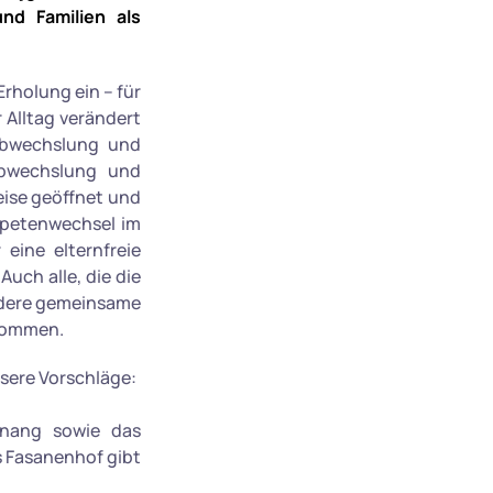
nd Familien als
rholung ein – für
 Alltag verändert
Abwechslung und
 Abwechslung und
eise geöffnet und
Tapetenwechsel im
eine elternfreie
uch alle, die die
andere gemeinsame
lkommen.
sere Vorschläge:
tnang sowie das
 Fasanenhof gibt