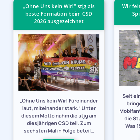
„Ohne Uns kein Wir!" stjg als
Wir fe
beste Formation beim CSD
Spi
2026 ausgezeichnet
Seit e
„Ohne Uns kein Wir! Füreinander
bring
laut, miteinander stark.“ Unter
Mobifant
diesem Motto nahm die stjg am
die St
diesjährigen CSD teil. Zum
Was 19
sechsten Mal in Folge beteil…