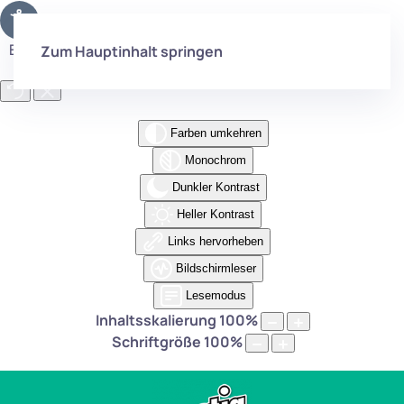
Eingabehilfen öffnen
Zum Hauptinhalt springen
Farben umkehren
Monochrom
Dunkler Kontrast
Heller Kontrast
Links hervorheben
Bildschirmleser
Lesemodus
Inhaltsskalierung
100
%
Schriftgröße
100
%