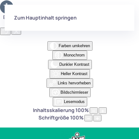
Eingabehilfen öffnen
Zum Hauptinhalt springen
Farben umkehren
Monochrom
Dunkler Kontrast
Heller Kontrast
Links hervorheben
Bildschirmleser
Lesemodus
Inhaltsskalierung
100
%
Schriftgröße
100
%