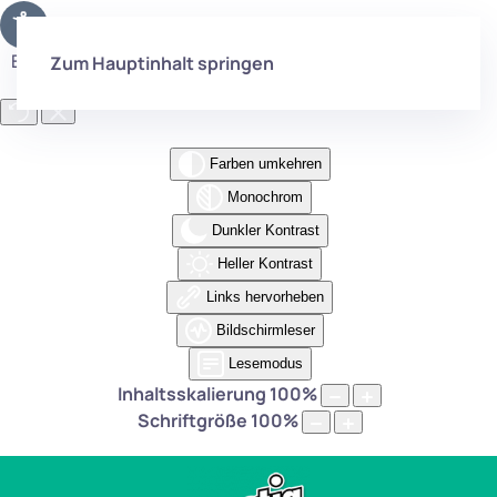
Eingabehilfen öffnen
Zum Hauptinhalt springen
Farben umkehren
Monochrom
Dunkler Kontrast
Heller Kontrast
Links hervorheben
Bildschirmleser
Lesemodus
Inhaltsskalierung
100
%
Schriftgröße
100
%