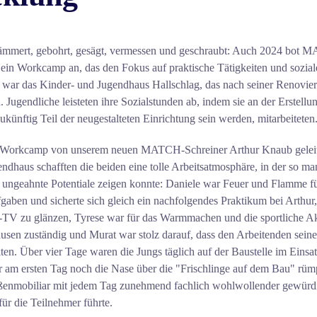
ämmert, gebohrt, gesägt, vermessen und geschraubt: Auch 2024 bot 
 ein Workcamp an, das den Fokus auf praktische Tätigkeiten und sozia
t war das Kinder- und Jugendhaus Hallschlag, das nach seiner Renovie
. Jugendliche leisteten ihre Sozialstunden ab, indem sie an der Erstellu
künftig Teil der neugestalteten Einrichtung sein werden, mitarbeiteten
s Workcamp von unserem neuen MATCH-Schreiner Arthur Knaub gelei
dhaus schafften die beiden eine tolle Arbeitsatmosphäre, in der so man
ungeahnte Potentiale zeigen konnte: Daniele war Feuer und Flamme fü
aben und sicherte sich gleich ein nachfolgendes Praktikum bei Arthur
-TV zu glänzen, Tyrese war für das Warmmachen und die sportliche Ak
sen zuständig und Murat war stolz darauf, dass den Arbeitenden seine
en. Über vier Tage waren die Jungs täglich auf der Baustelle im Eins
 am ersten Tag noch die Nase über die "Frischlinge auf dem Bau" rüm
enmobiliar mit jedem Tag zunehmend fachlich wohlwollender gewürdi
r die Teilnehmer führte.