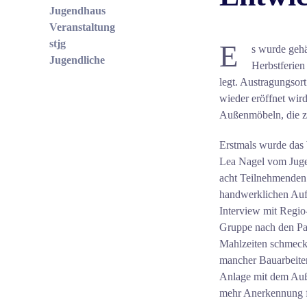
Jugendhaus
Veranstaltung
stjg
E
s wurde geh
Jugendliche
Herbstferien
legt. Austragungsor
wieder eröffnet wird
Außenmöbeln, die zu
Erstmals wurde da
Lea Nagel vom Jugen
acht Teilnehmenden 
handwerklichen Aufg
Interview mit Regio
Gruppe nach den Pau
Mahlzeiten schmeckt
mancher Bauarbeiter
Anlage mit dem Auß
mehr Anerkennung fü