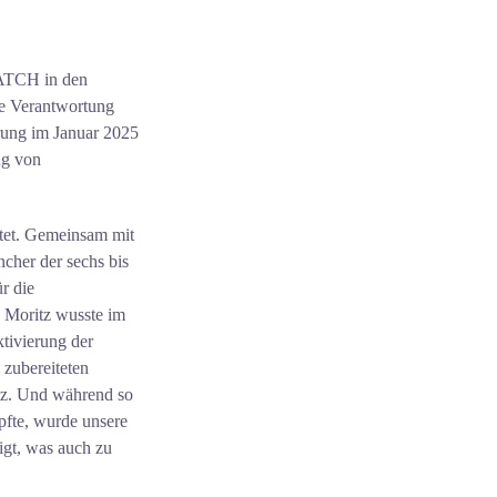
MATCH in den
le Verantwortung
rung im Januar 2025
ng von
.
tet. Gemeinsam mit
cher der sechs bis
r die
, Moritz wusste im
tivierung der
 zubereiteten
atz. Und während so
pfte, wurde unsere
gt, was auch zu