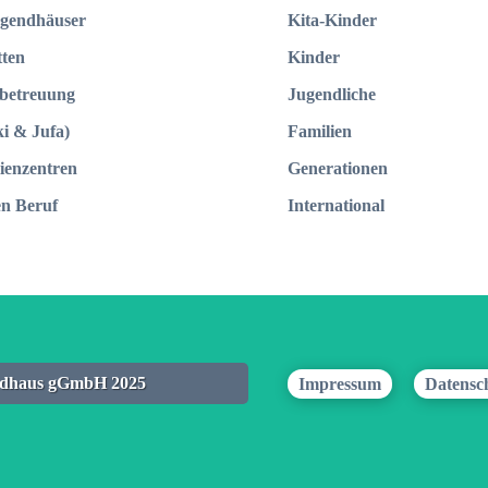
ugendhäuser
Kita-Kinder
tten
Kinder
-betreuung
Jugendliche
ki & Jufa)
Familien
lienzentren
Generationen
en Beruf
International
endhaus gGmbH 2025
Impressum
Datensc