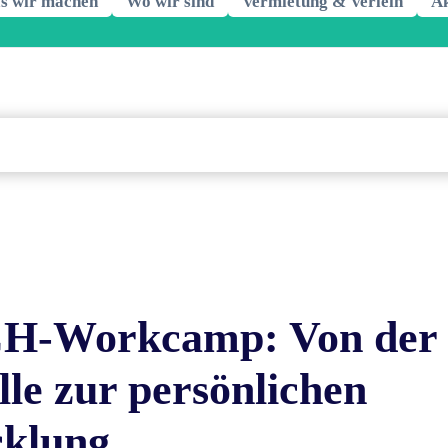
s wir machen
Wo wir sind
Vermietung & Verleih
Ak
-Workcamp: Von der
lle zur persönlichen
cklung