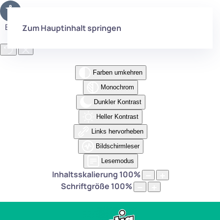
Eingabehilfen öffnen
Zum Hauptinhalt springen
Farben umkehren
Monochrom
Dunkler Kontrast
Heller Kontrast
Links hervorheben
Bildschirmleser
Lesemodus
Inhaltsskalierung
100
%
Schriftgröße
100
%