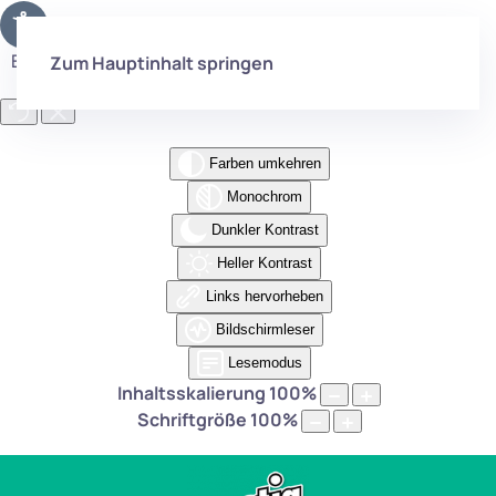
Eingabehilfen öffnen
Zum Hauptinhalt springen
Farben umkehren
Monochrom
Dunkler Kontrast
Heller Kontrast
Links hervorheben
Bildschirmleser
Lesemodus
Inhaltsskalierung
100
%
Schriftgröße
100
%