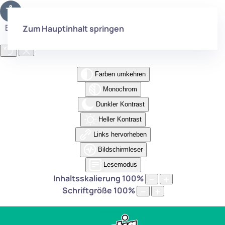
Eingabehilfen öffnen
Zum Hauptinhalt springen
Farben umkehren
Monochrom
Dunkler Kontrast
Heller Kontrast
Links hervorheben
Bildschirmleser
Lesemodus
Inhaltsskalierung
100
%
Schriftgröße
100
%