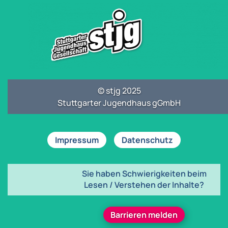
© stjg 2025
Stuttgarter Jugendhaus gGmbH
Impressum
Datenschutz
Sie haben Schwierigkeiten beim
Lesen / Verstehen der Inhalte?
Barrieren melden