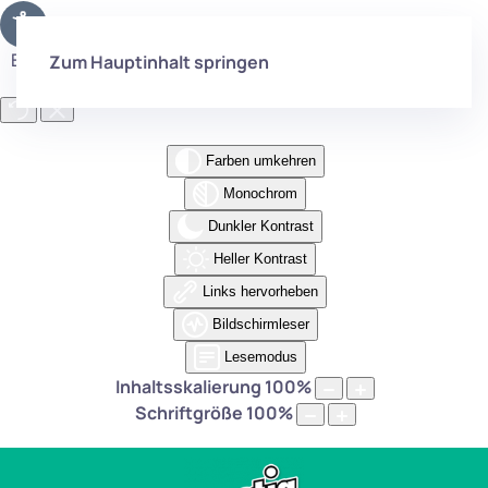
Eingabehilfen öffnen
Zum Hauptinhalt springen
Farben umkehren
Monochrom
Dunkler Kontrast
Heller Kontrast
Links hervorheben
Bildschirmleser
Lesemodus
Inhaltsskalierung
100
%
Schriftgröße
100
%