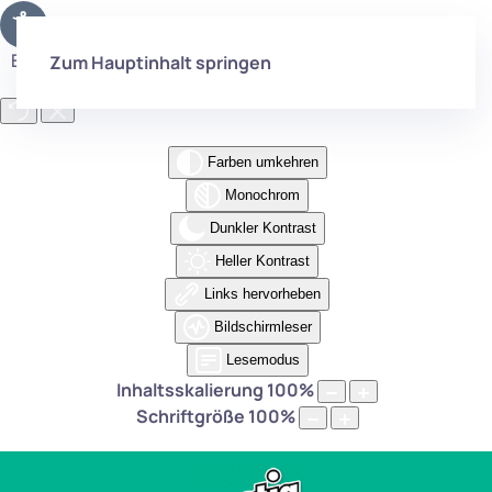
Eingabehilfen öffnen
Zum Hauptinhalt springen
Farben umkehren
Monochrom
Dunkler Kontrast
Heller Kontrast
Links hervorheben
Bildschirmleser
Lesemodus
Inhaltsskalierung
100
%
Schriftgröße
100
%